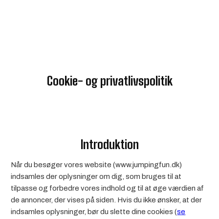
Spring til hovedindhold
Spring til sidefod
Cookie- og privatlivspolitik
Introduktion
Når du besøger vores website (www.jumpingfun.dk)
indsamles der oplysninger om dig, som bruges til at
tilpasse og forbedre vores indhold og til at øge værdien af
de annoncer, der vises på siden. Hvis du ikke ønsker, at der
indsamles oplysninger, bør du slette dine cookies (
se