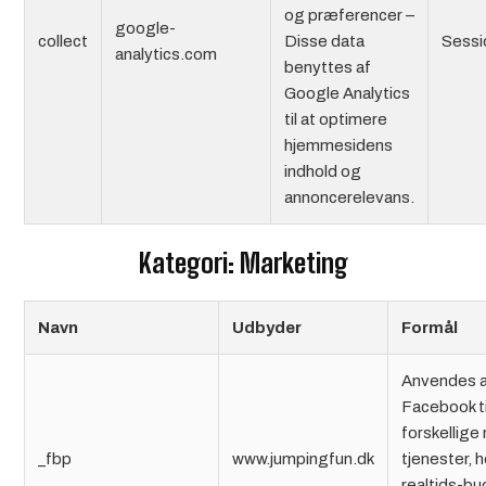
og præferencer –
google-
collect
Disse data
Sessi
analytics.com
benyttes af
Google Analytics
til at optimere
hjemmesidens
indhold og
annoncerelevans.
Kategori: Marketing
Navn
Udbyder
Formål
Anvendes 
Facebook ti
forskellige
_fbp
www.jumpingfun.dk
tjenester, 
realtids-bu