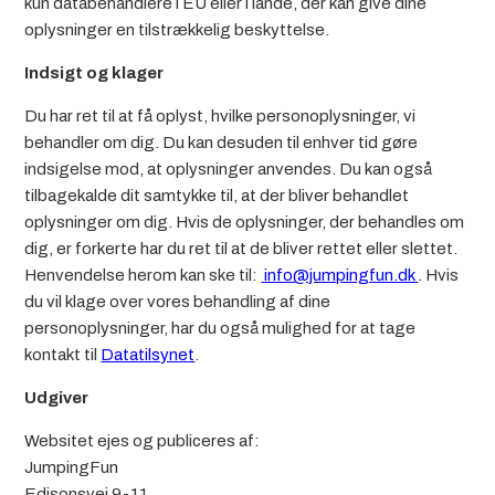
kun databehandlere i EU eller i lande, der kan give dine
oplysninger en tilstrækkelig beskyttelse.
Indsigt og klager
Du har ret til at få oplyst, hvilke personoplysninger, vi
behandler om dig. Du kan desuden til enhver tid gøre
indsigelse mod, at oplysninger anvendes. Du kan også
tilbagekalde dit samtykke til, at der bliver behandlet
oplysninger om dig. Hvis de oplysninger, der behandles om
dig, er forkerte har du ret til at de bliver rettet eller slettet.
Henvendelse herom kan ske til:
info@jumpingfun.dk
. Hvis
du vil klage over vores behandling af dine
personoplysninger, har du også mulighed for at tage
kontakt til
Datatilsynet
.
Udgiver
Websitet ejes og publiceres af:
JumpingFun
Edisonsvej 9-11