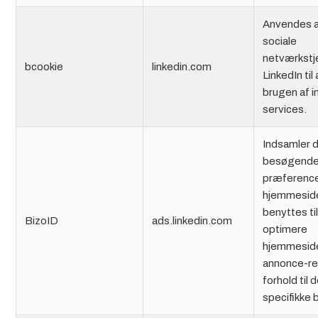
Anvendes a
sociale
netværkstj
bcookie
linkedin.com
LinkedIn til
brugen af i
services.
Indsamler 
besøgend
præferencer
hjemmeside
benyttes til
BizoID
ads.linkedin.com
optimere
hjemmesid
annonce-re
forhold til 
specifikke