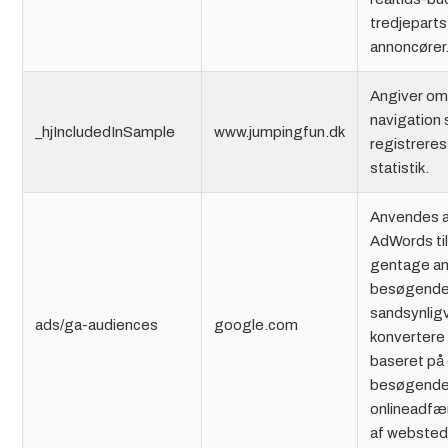
tredjeparts
annoncører
Angiver om
navigation 
_hjIncludedInSample
www.jumpingfun.dk
registreres
statistik.
Anvendes 
AdWords til
gentage an
besøgende
sandsynligvi
ads/ga-audiences
google.com
konvertere 
baseret på
besøgend
onlineadfæ
af websted