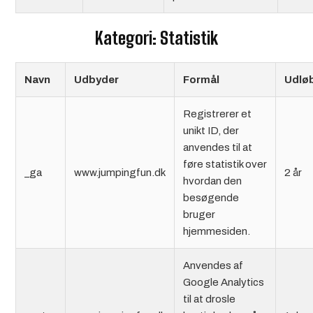
Kategori: Statistik
Navn
Udbyder
Formål
Udlø
Registrerer et
unikt ID, der
anvendes til at
føre statistik over
_ga
www.jumpingfun.dk
2 år
hvordan den
besøgende
bruger
hjemmesiden.
Anvendes af
Google Analytics
til at drosle