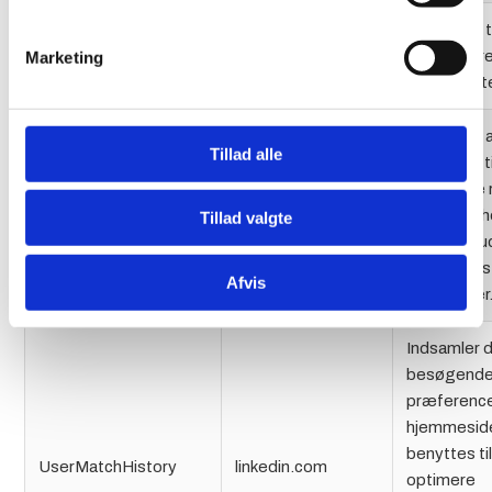
Anvendes ti
test_cookie
doubleclick.net
om brugere
Marketing
understøtte
Anvendes 
Tillad alle
Facebook ti
forskellige
tr
facebook.com
tjenester, 
Tillad valgte
realtids-bu
tredjeparts
Afvis
annoncører
Indsamler 
besøgend
præferencer
hjemmeside
benyttes til
UserMatchHistory
linkedin.com
optimere