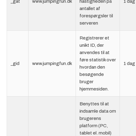
_gat
www.jumpingfun.dk
hastigheden på
1 dag
antallet af
forespørgsler til
serveren
Registrerer et
unikt ID, der
anvendes til at
føre statistik over
_gid
www.jumpingfun.dk
1 dag
hvordan den
besøgende
bruger
hjemmesiden.
Benyttes til at
indsamle data om
brugerens
platform (PC,
tablet el. mobil)