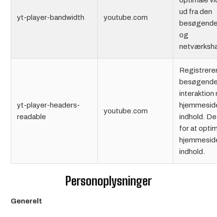
optimale vi
ud fra den
yt-player-bandwidth
youtube.com
besøgende
og
netværksha
Registrere
besøgend
interaktio
yt-player-headers-
hjemmeside
youtube.com
readable
indhold. D
for at opti
hjemmeside
indhold.
Personoplysninger
Generelt