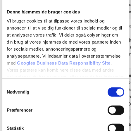
lang
ads.linkedin.com
brugeren ha
Denne hjemmeside bruger cookies
en hjemmes
Vi bruger cookies til at tilpasse vores indhold og
Anvendes a
annoncer, til at vise dig funktioner til sociale medier og til
sociale
at analysere vores trafik. Vi deler også oplysninger om
netværkstj
din brug af vores hjemmeside med vores partnere inden
lidc
linkedin.com
LinkedIn til
for sociale medier, annonceringspartnere og
brugen af i
analysepartnere. Vi indsamler data i overensstemmelse
services.
med
Googles Business Data Responsibility Site
.
Vores partnere kan kombinere disse data med andre
Registrerer 
oplysninger, du har givet dem, eller som de har indsamlet
der anvend
fra din brug af deres tjenester.
Samtykkevalg
Google til a
Nødvendig
statistik o
Se Cookie & Privatlivspolitik
her
PREF
youtube.com
den besøg
Præferencer
bruger You
på tværs af
hjemmeside
Statistik