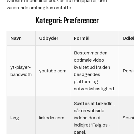
Websitet indeholder cookies fra tredjeparter, der i
varierende omfang kan omfatte:
Kategori: Præferencer
Navn
Udbyder
Formål
Udlø
Bestemmer den
optimale video
yt-player-
kvalitet ud fra den
youtube.com
Persi
bandwidth
besøgendes
platform og
netværkshastighed.
Sættes af LinkedIn ,
når en webside
lang
linkedin.com
indeholder et
Sess
indlejret ‘Følg os’-
panel.