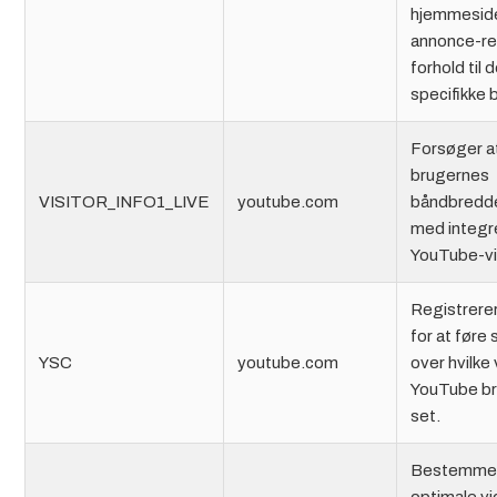
hjemmesid
annonce-re
forhold til 
specifikke
Forsøger a
brugernes
VISITOR_INFO1_LIVE
youtube.com
båndbredde
med integr
YouTube-v
Registrerer
for at føre 
YSC
youtube.com
over hvilke
YouTube br
set.
Bestemmer