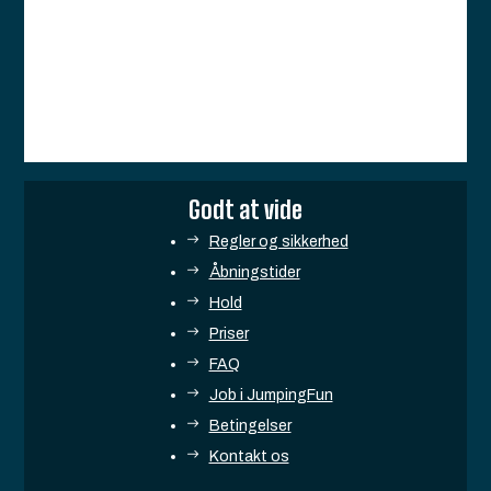
Godt at vide
Regler og sikkerhed
Åbningstider
Hold
Priser
FAQ
Job i JumpingFun
Betingelser
Kontakt os