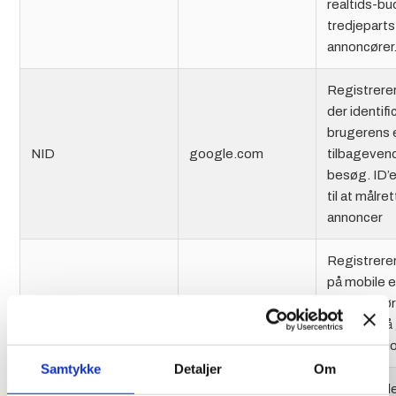
realtids-bu
tredjeparts
annoncører
Registrerer 
der identifi
brugerens 
NID
google.com
tilbageve
besøg. ID’
til at målre
annoncer
Registrerer
på mobile 
GPS
youtube.com
at muliggør
baseret på
GPS lokati
Samtykke
Detaljer
Om
Gemmer de