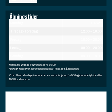
Åbningstider
Mandag
Lukket
Tirsdag-Torsdag
12.00 – 18.00
Fredag
10.00 – 20.00
Lørdag
09.00 – 20.00
Søndag
09.00 – 19.00
MiniJump lørdage & søndage fra kl. 09:00
*Der kan forekomme andre åbningstider i ferier og på helligdage
Vi har åbent alle dage i sommerferien med minijump fra 9-10 og almindeligt åbent fra
10-20 for alle andre