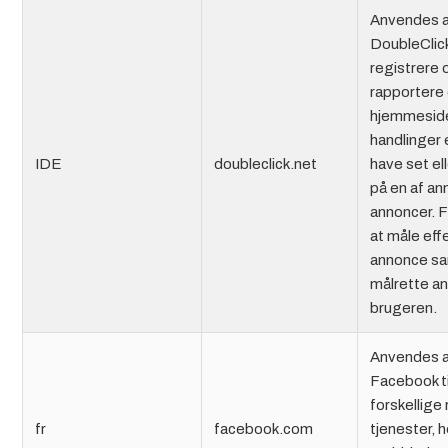
Anvendes 
DoubleClick 
registrere 
rapportere
hjemmesid
handlinger 
IDE
doubleclick.net
have set ell
på en af a
annoncer. F
at måle eff
annonce sa
målrette an
brugeren.
Anvendes 
Facebook ti
forskellige
fr
facebook.com
tjenester, 