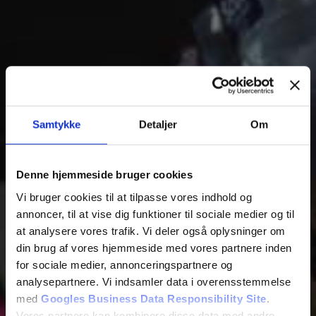
Samtykke
Detaljer
Om
Fest &
Denne hjemmeside bruger cookies
Arrangement
Vi bruger cookies til at tilpasse vores indhold og
annoncer, til at vise dig funktioner til sociale medier og til
at analysere vores trafik. Vi deler også oplysninger om
din brug af vores hjemmeside med vores partnere inden
Hold en uforglemmelig fest hos JumpingFun
for sociale medier, annonceringspartnere og
analysepartnere. Vi indsamler data i overensstemmelse
med
Googles Business Data Responsibility Site
.
Vores partnere kan kombinere disse data med andre
Book hoppetid - Spar 10%