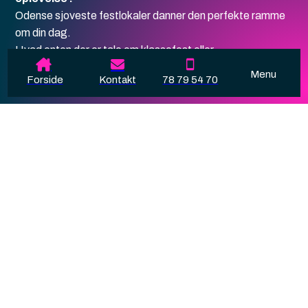
Odense sjoveste festlokaler danner den perfekte ramme
om din dag.
Hvad enten der er tale om klassefest eller
familiesammenkomst, så garanterer vi en anderledes
Menu
Forside
Kontakt
78 79 54 70
fest.
Fra vores balkoner kan I nyde udsigten ud over parkens
mange hoppende gæster, mens I nyder en lækker kop
kaffe eller et måltid fra caféen.
Lad børnene lege på en af byens bedste legepladser og
gå selv på battle-beem, basket banen og vis nogle tricks
på trampolinen.
Book hoppetid online - Spar 10%