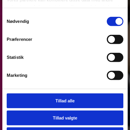
oplysninger, du har givet dem, eller som de har indsamlet
fra din brug af deres tjenester.
Har du spørgsmål? Kontakt os her
Samtykkevalg
Nødvendig
Se Cookie & Privatlivspolitik
her
Præferencer
Statistik
Marketing
Tillad alle
Tillad valgte